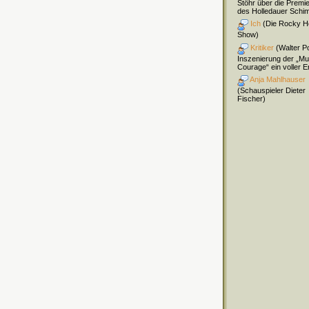
Stöhr über die Premi
des Holledauer Schi
Ich
(Die Rocky H
Show)
Kritiker
(Walter Pol
Inszenierung der „Mu
Courage“ ein voller Er
Anja Mahlhauser
(Schauspieler Dieter
Fischer)