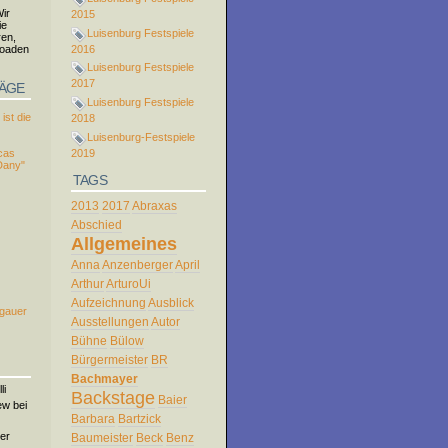
ir
2015
ie
Luisenburg Festspiele
ren,
loaden
2016
Luisenburg Festspiele
2017
RÄGE
Luisenburg Festspiele
ist die
2018
Luisenburg-Festspiele
2019
cas
Dany"
TAGS
2013
2017
Abraxas
Abschied
Allgemeines
Anna
Anzenberger
April
Arthur
ArturoUi
Aufzeichnung
Ausblick
rgauer
Ausstellungen
Autor
Bühne
Bülow
Bürgermeister
BR
Bachmayer
li
Backstage
Baier
ew bei
Barbara
Bartzick
er
Baumeister
Beck
Benz