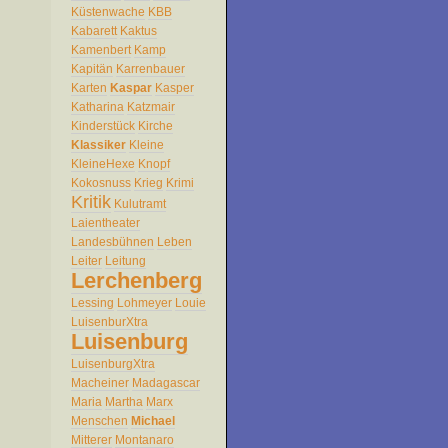
Küstenwache
KBB
Kabarett
Kaktus
Kamenbert
Kamp
Kapitän
Karrenbauer
Karten
Kaspar
Kasper
Katharina
Katzmair
Kinderstück
Kirche
Klassiker
Kleine
KleineHexe
Knopf
Kokosnuss
Krieg
Krimi
Kritik
Kulutramt
Laientheater
Landesbühnen
Leben
Leiter
Leitung
Lerchenberg
Lessing
Lohmeyer
Louie
LuisenburXtra
Luisenburg
LuisenburgXtra
Macheiner
Madagascar
Maria
Martha
Marx
Menschen
Michael
Mitterer
Montanaro