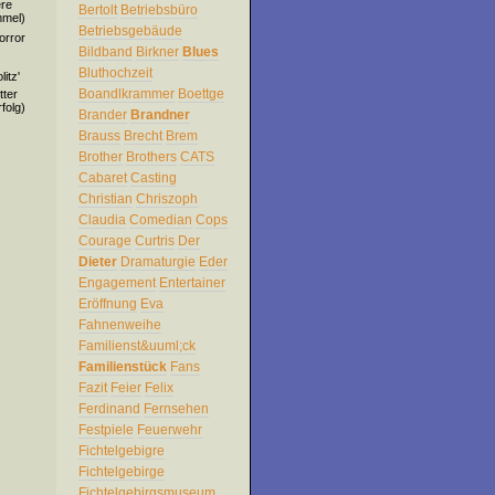
ere
Bertolt
Betriebsbüro
mmel)
Betriebsgebäude
orror
Bildband
Birkner
Blues
Bluthochzeit
itz'
Boandlkrammer
Boettge
tter
folg)
Brander
Brandner
Brauss
Brecht
Brem
Brother
Brothers
CATS
Cabaret
Casting
Christian
Chriszoph
Claudia
Comedian
Cops
Courage
Curtris
Der
Dieter
Dramaturgie
Eder
Engagement
Entertainer
Eröffnung
Eva
Fahnenweihe
Familienst&uuml;ck
Familienstück
Fans
Fazit
Feier
Felix
Ferdinand
Fernsehen
Festpiele
Feuerwehr
Fichtelgebigre
Fichtelgebirge
Fichtelgebirgsmuseum