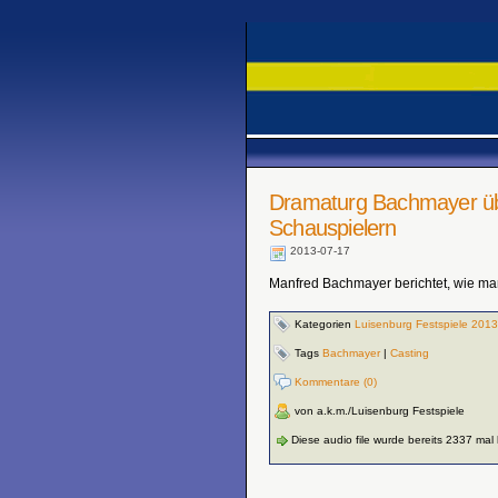
Dramaturg Bachmayer üb
Schauspielern
2013-07-17
Manfred Bachmayer berichtet, wie ma
Kategorien
Luisenburg Festspiele 2013
Tags
Bachmayer
|
Casting
Kommentare (0)
von a.k.m./Luisenburg Festspiele
Diese audio file wurde bereits 2337 mal