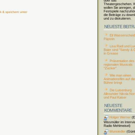
über das
Theatergeschehen. W
wollen Sie anregen, d
Festspiele nachzuhö
k & speichern unter
die Beiträge zu down
und zu diskutieren.
NEUESTE BEIT
Eli Wasserscheid 
Päpstin
Lisa Radl und Lu
Baier sind "Sandy & 
in Grease
Präsentation des
regionalen Musicals
"Zucker"
Wie man einen
Animationsfilm auf die
Bühne bringt
Die Luisenburg
Allrounder Nikola No
und Paul Kaiser
NEUESTE
KOMMENTARE
Holger Werner
(El
Wissmüller im Intervi
Radio Mehlmeisel)
Wunsiedler
(Günt