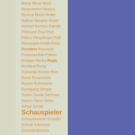
Monty
Moral
Mord
Museumshof
Musica
Musical
Musik
Mutter
Nathan
Neugirg
Nickel
Norbert
Norman
Päpstin
Pöllmann
Paul
Peer
Petrus
Pfingstorgel
Plaß
Planungen
Politik
Politz
Premiere
Preussler
Probenauftakt
Python
Rüdiger
Recha
Regie
Richtfest
Rocky
Romantik
Romeo
Ron
Rosel
Rosenheim
Rudolz
Ruhestand
Rundgang
Sänger
Süden
Sünde
Sachsen
Saison
Sams
Satire
Schall
Schatz
Schauspieler
Schauspielerin
Schedel
Schedl
Schimmel
Schmidt-Modrow