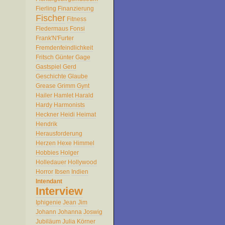
Fierling
Finanzierung
Fischer
Fitness
Fledermaus
Fonsi
Frank'N'Furter
Fremdenfeindlichkeit
Fritsch
Günter
Gage
Gastspiel
Gerd
Geschichte
Glaube
Grease
Grimm
Gynt
Hailer
Hamlet
Harald
Hardy
Harmonists
Heckner
Heidi
Heimat
Hendrik
Herausforderung
Herzen
Hexe
Himmel
Hobbies
Holger
Holledauer
Hollywood
Horror
Ibsen
Indien
Intendant
Interview
Iphigenie
Jean
Jim
Johann
Johanna
Joswig
Jubiläum
Julia
Körner