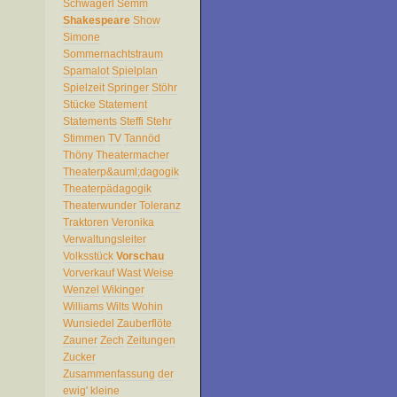
Schwägerl
Semm
Shakespeare
Show
Simone
Sommernachtstraum
Spamalot
Spielplan
Spielzeit
Springer
Stöhr
Stücke
Statement
Statements
Steffi
Stehr
Stimmen
TV
Tannöd
Thöny
Theatermacher
Theaterp&auml;dagogik
Theaterpädagogik
Theaterwunder
Toleranz
Traktoren
Veronika
Verwaltungsleiter
Volksstück
Vorschau
Vorverkauf
Wast
Weise
Wenzel
Wikinger
Williams
Wilts
Wohin
Wunsiedel
Zauberflöte
Zauner
Zech
Zeitungen
Zucker
Zusammenfassung
der
ewig'
kleine