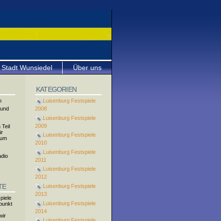
Stadt Wunsiedel
Über uns
KATEGORIEN
n
Luisenburg Festspiele
 und
2008
Luisenburg Festspiele
2009
 Teil
ir
Luisenburg Festspiele
zum
2010
Luisenburg Festspiele
adio
2011
Luisenburg Festspiele
2012
TE
Luisenburg Festspiele
2013
piele
Luisenburg Festspiele
fpunkt
.
2014
wir
Luisenburg Festspiele