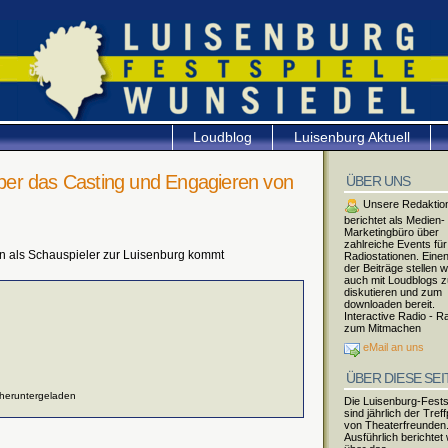
Loudblog
Luisenburg Aktuell
er das Casting und Engagieren von
ÜBER UNS
Unsere Redaktio
berichtet als Medien-
Marketingbüro über
zahlreiche Events für
n als Schauspieler zur Luisenburg kommt
Radiostationen. Einen
der Beiträge stellen w
auch mit Loudblogs 
diskutieren und zum
downloaden bereit.
Interactive Radio - R
zum Mitmachen
eMail an uns
ÜBER DIESE SEI
 heruntergeladen
Die Luisenburg-Fests
sind jährlich der Tref
von Theaterfreunden
Ausführlich berichtet 