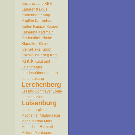
Küstenwache
KBB
Kabarett
Kaktus
Kamenbert
Kamp
Kapitän
Karrenbauer
Karten
Kaspar
Kasper
Katharina
Katzmair
Kinderstück
Kirche
Klassiker
Kleine
KleineHexe
Knopf
Kokosnuss
Krieg
Krimi
Kritik
Kulutramt
Laientheater
Landesbühnen
Leben
Leiter
Leitung
Lerchenberg
Lessing
Lohmeyer
Louie
LuisenburXtra
Luisenburg
LuisenburgXtra
Macheiner
Madagascar
Maria
Martha
Marx
Menschen
Michael
Mitterer
Montanaro