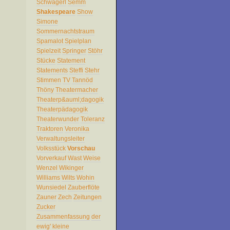
Schwägerl
Semm
Shakespeare
Show
Simone
Sommernachtstraum
Spamalot
Spielplan
Spielzeit
Springer
Stöhr
Stücke
Statement
Statements
Steffi
Stehr
Stimmen
TV
Tannöd
Thöny
Theatermacher
Theaterp&auml;dagogik
Theaterpädagogik
Theaterwunder
Toleranz
Traktoren
Veronika
Verwaltungsleiter
Volksstück
Vorschau
Vorverkauf
Wast
Weise
Wenzel
Wikinger
Williams
Wilts
Wohin
Wunsiedel
Zauberflöte
Zauner
Zech
Zeitungen
Zucker
Zusammenfassung
der
ewig'
kleine