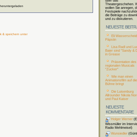
über das
Theatergeschehen. W
 heruntergeladen
wollen Sie anregen, d
Festspiele nachzuhö
die Beiträge zu down
und zu diskutieren.
NEUESTE BEIT
k & speichern unter
Eli Wasserscheid 
Päpstin
Lisa Radl und Lu
Baier sind "Sandy & 
in Grease
Präsentation des
regionalen Musicals
"Zucker"
Wie man einen
Animationsfilm auf die
Bühne bringt
Die Luisenburg
Allrounder Nikola No
und Paul Kaiser
NEUESTE
KOMMENTARE
Holger Werner
(El
Wissmüller im Intervi
Radio Mehlmeisel)
Wunsiedler
(Günt