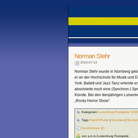
Norman Stehr
2010-07-13
Norman Stehr wurde in Nürnberg gebo
er an der Hochschule für Musik und 
York. Ballett und Jazz-Tanz erlernte 
absolvierte noch eine (Synchron-) S
Künste. Bei den diesjährigen Luisenbu
„Rocky Horror Show“.
Kategorien
Luisenburg Festspiele 2010
Tags
Frank'N'Furter
|
Interview
|
Norma
Kommentare (0)
von a.k.m./Luisenburg Festspiele