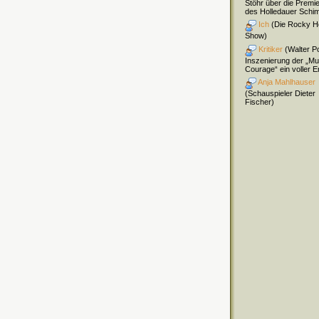
Stöhr über die Premi
des Holledauer Schi
Ich
(Die Rocky H
Show)
Kritiker
(Walter Pol
Inszenierung der „Mu
Courage“ ein voller Er
Anja Mahlhauser
(Schauspieler Dieter
Fischer)