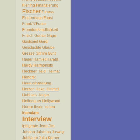
Fierling
Finanzierung
Fischer
Fitness
Fledermaus
Fonsi
Frank'N'Furter
Fremdenfeindlichkeit
Fritsch
Günter
Gage
Gastspiel
Gerd
Geschichte
Glaube
Grease
Grimm
Gynt
Hailer
Hamlet
Harald
Hardy
Harmonists
Heckner
Heidi
Heimat
Hendrik
Herausforderung
Herzen
Hexe
Himmel
Hobbies
Holger
Holledauer
Hollywood
Horror
Ibsen
Indien
Intendant
Interview
Iphigenie
Jean
Jim
Johann
Johanna
Joswig
Jubiläum
Julia
Körner