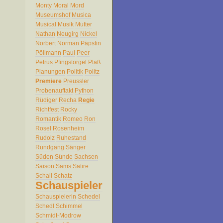
Monty
Moral
Mord
Museumshof
Musica
Musical
Musik
Mutter
Nathan
Neugirg
Nickel
Norbert
Norman
Päpstin
Pöllmann
Paul
Peer
Petrus
Pfingstorgel
Plaß
Planungen
Politik
Politz
Premiere
Preussler
Probenauftakt
Python
Rüdiger
Recha
Regie
Richtfest
Rocky
Romantik
Romeo
Ron
Rosel
Rosenheim
Rudolz
Ruhestand
Rundgang
Sänger
Süden
Sünde
Sachsen
Saison
Sams
Satire
Schall
Schatz
Schauspieler
Schauspielerin
Schedel
Schedl
Schimmel
Schmidt-Modrow