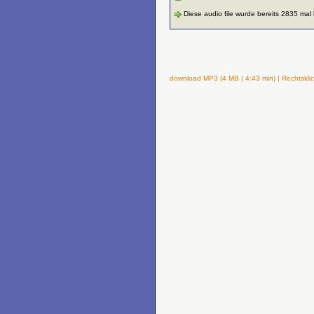
Diese audio file wurde bereits 2835 mal
download MP3 (4 MB | 4:43 min) | Rechtsklic