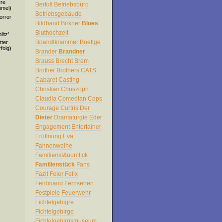
ere
Bertolt
Betriebsbüro
mmel)
Betriebsgebäude
orror
Bildband
Birkner
Blues
Bluthochzeit
itz'
Boandlkrammer
Boettge
tter
folg)
Brander
Brandner
Brauss
Brecht
Brem
Brother
Brothers
CATS
Cabaret
Casting
Christian
Chriszoph
Claudia
Comedian
Cops
Courage
Curtris
Der
Dieter
Dramaturgie
Eder
Engagement
Entertainer
Eröffnung
Eva
Fahnenweihe
Familienst&uuml;ck
Familienstück
Fans
Fazit
Feier
Felix
Ferdinand
Fernsehen
Festpiele
Feuerwehr
Fichtelgebigre
Fichtelgebirge
Fichtelgebirgsmuseum