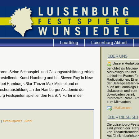
Loudblog
Luisenburg Aktuell
ÜBER UNS
Unsere Redaktio
berichtet als Medien-
ren. Seine Schauspiel- und Gesangsausbildung erhielt
Marketingbüro über
zahlreiche Events für
Darstellende Kunst Hamburg und bei Steven Ray in New
Radiostationen. Einen
der Beiträge stellen w
er bei Hamburgs Star-Tänzer Max Midinet und er
auch mit Loudblogs 
precherausbildung an der Hamburger Akademie der
diskutieren und zum
downloaden bereit.
rg Festspielen spielt er den Frank’N’Furter in der
Interactive Radio - R
zum Mitmachen
eMail an uns
ÜBER DIESE SEI
n
|
Schauspieler
|
Stehr
Die Luisenburg-Fests
sind jährlich der Tref
von Theaterfreunden
Ausführlich berichtet 