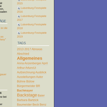
ir
2015
ie
Luisenburg Festspiele
ren,
loaden
2016
Luisenburg Festspiele
2017
RÄGE
Luisenburg Festspiele
ist die
2018
Luisenburg-Festspiele
2019
cas
Dany"
TAGS
2013
2017
Abraxas
Abschied
Allgemeines
Anna
Anzenberger
April
Arthur
ArturoUi
Aufzeichnung
Ausblick
rgauer
Ausstellungen
Autor
Bühne
Bülow
Bürgermeister
BR
Bachmayer
li
Backstage
Baier
ew bei
Barbara
Bartzick
er
Baumeister
Beck
Benz