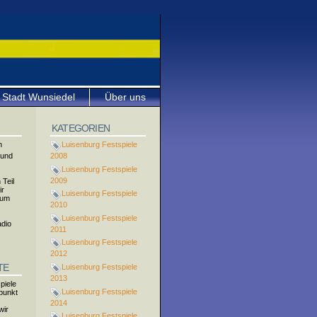
Stadt Wunsiedel
Über uns
KATEGORIEN
n
Luisenburg Festspiele
 und
2008
Luisenburg Festspiele
2009
 Teil
ir
Luisenburg Festspiele
zum
2010
Luisenburg Festspiele
adio
2011
Luisenburg Festspiele
2012
TE
Luisenburg Festspiele
2013
piele
Luisenburg Festspiele
fpunkt
.
2014
wir
Luisenburg Festspiele