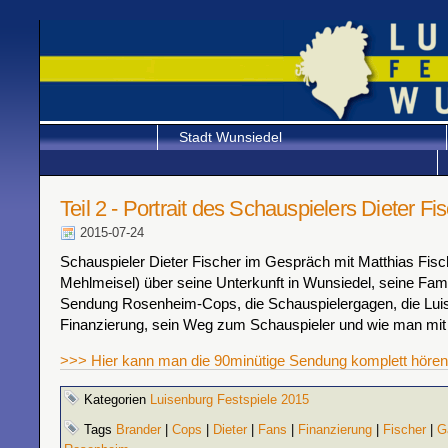
Stadt Wunsiedel
Teil 2 - Portrait des Schauspielers Dieter Fi
2015-07-24
Schauspieler Dieter Fischer im Gespräch mit Matthias Fisc
Mehlmeisel) über seine Unterkunft in Wunsiedel, seine Famil
Sendung Rosenheim-Cops, die Schauspielergagen, die Lui
Finanzierung, sein Weg zum Schauspieler und wie man mit 
>>> Hier kann man die 90minütige Sendung komplett hören
Kategorien
Luisenburg Festspiele 2015
Tags
Brander
|
Cops
|
Dieter
|
Fans
|
Finanzierung
|
Fischer
|
G