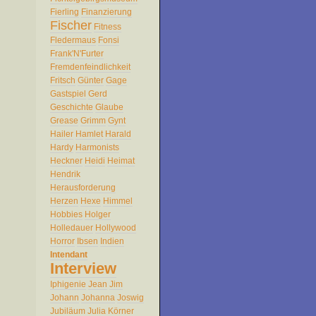
Fierling
Finanzierung
Fischer
Fitness
Fledermaus
Fonsi
Frank'N'Furter
Fremdenfeindlichkeit
Fritsch
Günter
Gage
Gastspiel
Gerd
Geschichte
Glaube
Grease
Grimm
Gynt
Hailer
Hamlet
Harald
Hardy
Harmonists
Heckner
Heidi
Heimat
Hendrik
Herausforderung
Herzen
Hexe
Himmel
Hobbies
Holger
Holledauer
Hollywood
Horror
Ibsen
Indien
Intendant
Interview
Iphigenie
Jean
Jim
Johann
Johanna
Joswig
Jubiläum
Julia
Körner