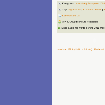
Kategorien
Luisenburg Festspiele 2009
Tags
Allgemeines
|
Brandner
|
Dieter
|
F
Kommentare (2)
von a.k.m./Luisenburg Festspiele
Diese audio file wurde bereits 2811 mal
download MP3 (4 MB | 4:03 min) | Rechtsklic