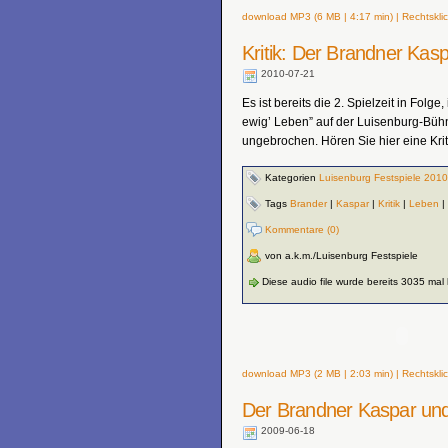
download MP3 (6 MB | 4:17 min) | Rechtsklic
Kritik: Der Brandner Kas
2010-07-21
Es ist bereits die 2. Spielzeit in Fol
ewig’ Leben” auf der Luisenburg-Bühn
ungebrochen. Hören Sie hier eine Krit
Kategorien
Luisenburg Festspiele 2010
Tags
Brander
|
Kaspar
|
Kritik
|
Leben
|
Kommentare (0)
von a.k.m./Luisenburg Festspiele
Diese audio file wurde bereits 3035 mal
download MP3 (2 MB | 2:03 min) | Rechtsklic
Der Brandner Kaspar und
2009-06-18