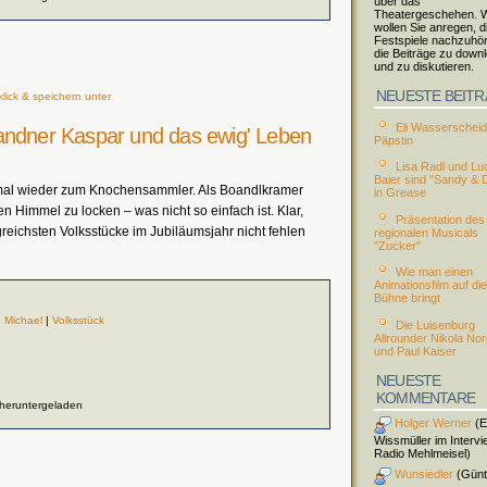
über das
Theatergeschehen. W
wollen Sie anregen, d
Festspiele nachzuhö
die Beiträge zu down
und zu diskutieren.
NEUESTE BEIT
lick & speichern unter
Eli Wasserscheid 
andner Kaspar und das ewig' Leben
Päpstin
Lisa Radl und Lu
Baier sind "Sandy & 
 mal wieder zum Knochensammler. Als Boandlkramer
in Grease
n Himmel zu locken – was nicht so einfach ist. Klar,
Präsentation des
greichsten Volksstücke im Jubiläumsjahr nicht fehlen
regionalen Musicals
"Zucker"
Wie man einen
Animationsfilm auf die
Bühne bringt
|
Michael
|
Volksstück
Die Luisenburg
Allrounder Nikola No
und Paul Kaiser
NEUESTE
KOMMENTARE
 heruntergeladen
Holger Werner
(El
Wissmüller im Intervi
Radio Mehlmeisel)
Wunsiedler
(Günt