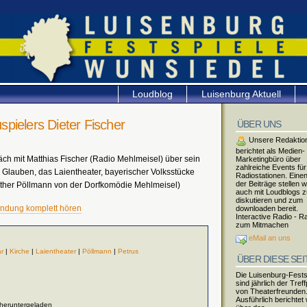
Loudblog
Luisenburg Aktuell
uspielers Dieter Fischer
ÜBER UNS
Unsere Redaktio
berichtet als Medien-
äch mit Matthias Fischer (Radio Mehlmeisel) über sein
Marketingbüro über
zahlreiche Events für
 Glauben, das Laientheater, bayerischer Volksstücke
Radiostationen. Einen
der Beiträge stellen w
nther Pöllmann von der Dorfkomödie Mehlmeisel)
auch mit Loudblogs 
diskutieren und zum
endung komplett hören
downloaden bereit.
Interactive Radio - R
zum Mitmachen
eMail an uns
r
|
Kirche
|
Laientheater
|
Pöllmann
|
Petrus
ÜBER DIESE SEI
Die Luisenburg-Fests
sind jährlich der Tref
von Theaterfreunden
Ausführlich berichtet 
 heruntergeladen