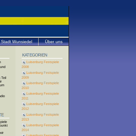
Stadt Wunsiedel
Über uns
KATEGORIEN
n
Luisenburg Festspiele
 und
2008
Luisenburg Festspiele
2009
 Teil
ir
Luisenburg Festspiele
zum
2010
Luisenburg Festspiele
adio
2011
Luisenburg Festspiele
2012
TE
Luisenburg Festspiele
2013
piele
Luisenburg Festspiele
fpunkt
.
2014
wir
Luisenburg Festspiele