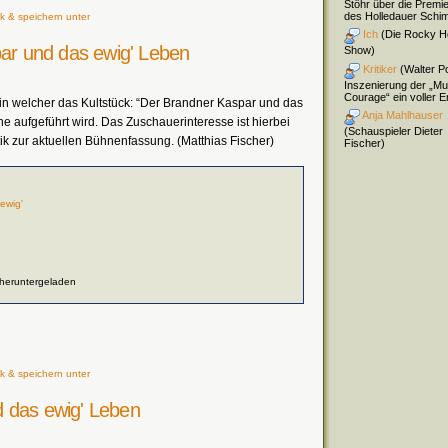
Stöhr über die Premi
des Holledauer Schi
k & speichern unter
Ich
(Die Rocky H
par und das ewig' Leben
Show)
Kritiker
(Walter Pol
Inszenierung der „Mu
Courage“ ein voller Er
ge, in welcher das Kultstück: “Der Brandner Kaspar und das
Anja Mahlhauser
e aufgeführt wird. Das Zuschauerinteresse ist hierbei
(Schauspieler Dieter
ik zur aktuellen Bühnenfassung. (Matthias Fischer)
Fischer)
ewig'
 heruntergeladen
k & speichern unter
 das ewig' Leben