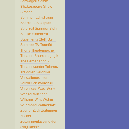
Schwägerl
Semm
Shakespeare
Show
Simone
Sommernachtstraum
Spamalot
Spielplan
Spielzeit
Springer
Stöhr
Stücke
Statement
Statements
Steffi
Stehr
Stimmen
TV
Tannöd
Thöny
Theatermacher
Theaterp&auml;dagogik
Theaterpädagogik
Theaterwunder
Toleranz
Traktoren
Veronika
Verwaltungsleiter
Volksstück
Vorschau
Vorverkauf
Wast
Weise
Wenzel
Wikinger
Williams
Wilts
Wohin
Wunsiedel
Zauberflöte
Zauner
Zech
Zeitungen
Zucker
Zusammenfassung
der
ewig'
kleine