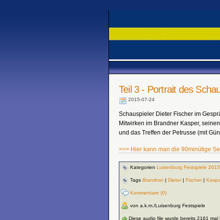
Teil 3 - Portrait des Scha
2015-07-24
Schauspieler Dieter Fischer im Gespr
Mitwirken im Brandner Kasper, seinen
und das Treffen der Petrusse (mit Gü
>>> Hier kann man die 90minütige S
Kategorien
Luisenburg Festspiele 2015
Tags
Brandner
|
Dieter
|
Fischer
|
Kaspa
Kommentare (0)
von a.k.m./Luisenburg Festspiele
Diese audio file wurde bereits 2161 mal