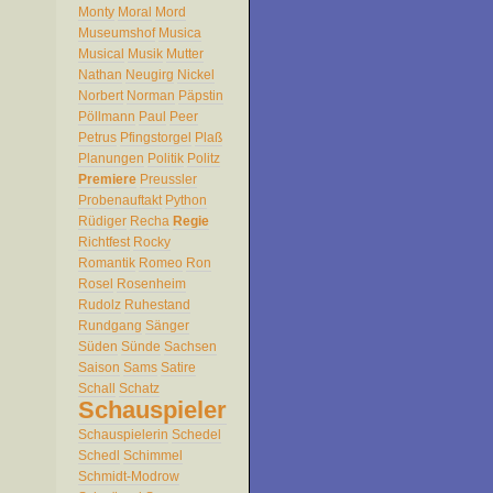
Monty
Moral
Mord
Museumshof
Musica
Musical
Musik
Mutter
Nathan
Neugirg
Nickel
Norbert
Norman
Päpstin
Pöllmann
Paul
Peer
Petrus
Pfingstorgel
Plaß
Planungen
Politik
Politz
Premiere
Preussler
Probenauftakt
Python
Rüdiger
Recha
Regie
Richtfest
Rocky
Romantik
Romeo
Ron
Rosel
Rosenheim
Rudolz
Ruhestand
Rundgang
Sänger
Süden
Sünde
Sachsen
Saison
Sams
Satire
Schall
Schatz
Schauspieler
Schauspielerin
Schedel
Schedl
Schimmel
Schmidt-Modrow