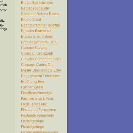
ere
Bertolt
Betriebsbüro
mmel)
Betriebsgebäude
orror
Bildband
Birkner
Blues
Bluthochzeit
itz'
Boandlkrammer
Boettge
tter
folg)
Brander
Brandner
Brauss
Brecht
Brem
Brother
Brothers
CATS
Cabaret
Casting
Christian
Chriszoph
Claudia
Comedian
Cops
Courage
Curtris
Der
Dieter
Dramaturgie
Eder
Engagement
Entertainer
Eröffnung
Eva
Fahnenweihe
Familienst&uuml;ck
Familienstück
Fans
Fazit
Feier
Felix
Ferdinand
Fernsehen
Festpiele
Feuerwehr
Fichtelgebigre
Fichtelgebirge
Fichtelgebirgsmuseum