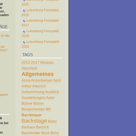
ir
2015
ie
Luisenburg Festspiele
ren,
loaden
2016
Luisenburg Festspiele
2017
RÄGE
Luisenburg Festspiele
ist die
2018
Luisenburg-Festspiele
2019
cas
Dany"
TAGS
2013
2017
Abraxas
Abschied
Allgemeines
Anna
Anzenberger
April
Arthur
ArturoUi
Aufzeichnung
Ausblick
rgauer
Ausstellungen
Autor
Bühne
Bülow
Bürgermeister
BR
Bachmayer
li
Backstage
Baier
ew bei
Barbara
Bartzick
er
Baumeister
Beck
Benz