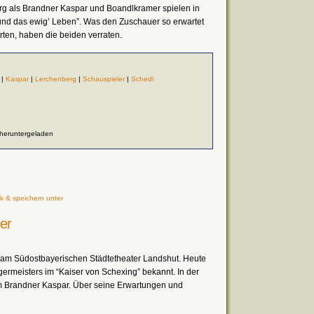
rg als Brandner Kaspar und Boandlkramer spielen in
und das ewig’ Leben”. Was den Zuschauer so erwartet
rten, haben die beiden verraten.
|
Kaspar
|
Lerchenberg
|
Schauspieler
|
Schedl
 heruntergeladen
k & speichern unter
er
r am Südostbayerischen Städtetheater Landshut. Heute
rgermeisters im “Kaiser von Schexing” bekannt. In der
 im Brandner Kaspar. Über seine Erwartungen und