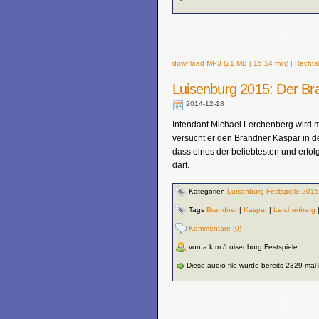
download MP3 (21 MB | 15:14 min) | Rechtsk
Luisenburg 2015: Der Br
2014-12-18
Intendant Michael Lerchenberg wird
versucht er den Brandner Kaspar in de
dass eines der beliebtesten und erfol
darf.
Kategorien
Luisenburg Festspiele 2015
Tags
Brandner
|
Kaspar
|
Lerchenberg
Kommentare (0)
von a.k.m./Luisenburg Festspiele
Diese audio file wurde bereits 2329 mal