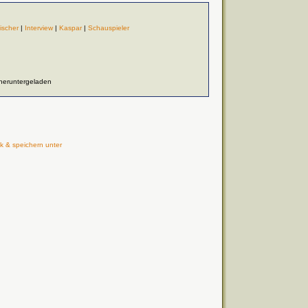
ischer
|
Interview
|
Kaspar
|
Schauspieler
 heruntergeladen
k & speichern unter