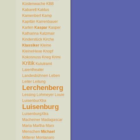
Küstenwache
KBB
Kabarett
Kaktus
Kamenbert
Kamp
Kapitän
Karrenbauer
Karten
Kaspar
Kasper
Katharina
Katzmair
Kinderstück
Kirche
Klassiker
Kleine
KleineHexe
Knopf
Kokosnuss
Krieg
Krimi
Kritik
Kulutramt
Laientheater
Landesbühnen
Leben
Leiter
Leitung
Lerchenberg
Lessing
Lohmeyer
Louie
LuisenburXtra
Luisenburg
LuisenburgXtra
Macheiner
Madagascar
Maria
Martha
Marx
Menschen
Michael
Mitterer
Montanaro