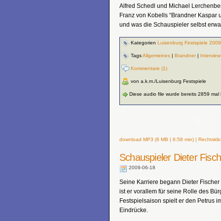
Alfred Schedl und Michael Lerchenbe
Franz von Kobells “Brandner Kaspar 
und was die Schauspieler selbst erwa
Kategorien
Luisenburg Festspiele 2009
Tags
Allgemeines
|
Brandner
|
Interview
Kommentare (1)
von a.k.m./Luisenburg Festspiele
Diese audio file wurde bereits 2859 mal
download MP3 (6 MB | 6:58 min) | Rechtsklic
Schauspieler Dieter Fisch
2009-06-18
Seine Karriere begann Dieter Fische
ist er vorallem für seine Rolle des Bü
Festspielsaison spielt er den Petrus
Eindrücke.