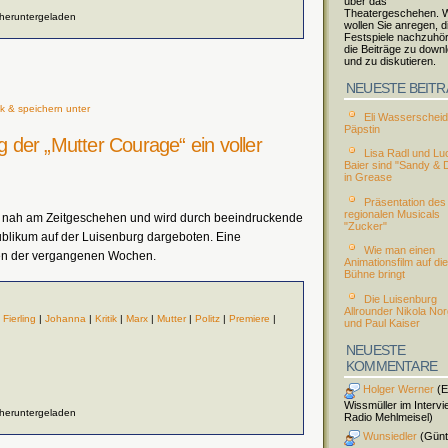
über das
Theatergeschehen. W
 heruntergeladen
wollen Sie anregen, d
Festspiele nachzuhö
die Beiträge zu down
und zu diskutieren.
NEUESTE BEIT
k & speichern unter
Eli Wasserscheid 
Päpstin
ng der „Mutter Courage“ ein voller
Lisa Radl und Lu
Baier sind "Sandy & 
in Grease
Präsentation des
regionalen Musicals
ch nah am Zeitgeschehen und wird durch beeindruckende
"Zucker"
blikum auf der Luisenburg dargeboten. Eine
Wie man einen
en der vergangenen Wochen.
Animationsfilm auf die
Bühne bringt
Die Luisenburg
Allrounder Nikola No
|
Fierling
|
Johanna
|
Kritik
|
Marx
|
Mutter
|
Politz
|
Premiere
|
und Paul Kaiser
NEUESTE
KOMMENTARE
Holger Werner
(El
Wissmüller im Intervi
 heruntergeladen
Radio Mehlmeisel)
Wunsiedler
(Günt