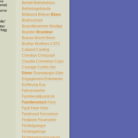
ere
Bertolt
Betriebsbüro
mmel)
Betriebsgebäude
orror
Bildband
Birkner
Blues
Bluthochzeit
itz'
Boandlkrammer
Boettge
tter
folg)
Brander
Brandner
Brauss
Brecht
Brem
Brother
Brothers
CATS
Cabaret
Casting
Christian
Chriszoph
Claudia
Comedian
Cops
Courage
Curtris
Der
Dieter
Dramaturgie
Eder
Engagement
Entertainer
Eröffnung
Eva
Fahnenweihe
Familienst&uuml;ck
Familienstück
Fans
Fazit
Feier
Felix
Ferdinand
Fernsehen
Festpiele
Feuerwehr
Fichtelgebigre
Fichtelgebirge
Fichtelgebirgsmuseum