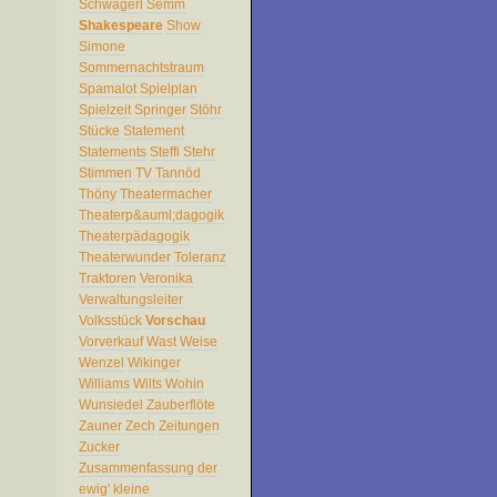
Schwägerl
Semm
Shakespeare
Show
Simone
Sommernachtstraum
Spamalot
Spielplan
Spielzeit
Springer
Stöhr
Stücke
Statement
Statements
Steffi
Stehr
Stimmen
TV
Tannöd
Thöny
Theatermacher
Theaterp&auml;dagogik
Theaterpädagogik
Theaterwunder
Toleranz
Traktoren
Veronika
Verwaltungsleiter
Volksstück
Vorschau
Vorverkauf
Wast
Weise
Wenzel
Wikinger
Williams
Wilts
Wohin
Wunsiedel
Zauberflöte
Zauner
Zech
Zeitungen
Zucker
Zusammenfassung
der
ewig'
kleine