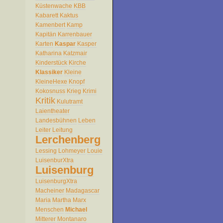
Küstenwache
KBB
Kabarett
Kaktus
Kamenbert
Kamp
Kapitän
Karrenbauer
Karten
Kaspar
Kasper
Katharina
Katzmair
Kinderstück
Kirche
Klassiker
Kleine
KleineHexe
Knopf
Kokosnuss
Krieg
Krimi
Kritik
Kulutramt
Laientheater
Landesbühnen
Leben
Leiter
Leitung
Lerchenberg
Lessing
Lohmeyer
Louie
LuisenburXtra
Luisenburg
LuisenburgXtra
Macheiner
Madagascar
Maria
Martha
Marx
Menschen
Michael
Mitterer
Montanaro