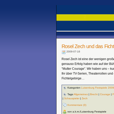
Rosel Zech und das Fichte
2009-07-16
Rosel Zech ist eine der wenigen groß
genauso Erfolg haben wie auf der Bühn
“Mutter Courage”. Wir haben uns – kur
Ihr über TV-Serien, Theaterrollen un
Fichtelgebirge…
Kategorien
Luisenburg Festspiele 2009
Tags
Allgemeines
|
Brecht
|
Courage
|
F
|
Schauspieler
|
Zech
Kommentare (0)
von a.k.m./Luisenburg Festspiele