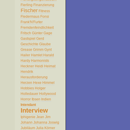
Fierling
Finanzierung
Fischer
Fitness
Fledermaus
Fonsi
Frank'N'Furter
Fremdenfeindlichkeit
Fritsch
Günter
Gage
Gastspiel
Gerd
Geschichte
Glaube
Grease
Grimm
Gynt
Hailer
Hamlet
Harald
Hardy
Harmonists
Heckner
Heidi
Heimat
Hendrik
Herausforderung
Herzen
Hexe
Himmel
Hobbies
Holger
Holledauer
Hollywood
Horror
Ibsen
Indien
Intendant
Interview
Iphigenie
Jean
Jim
Johann
Johanna
Joswig
Jubiläum
Julia
Körner