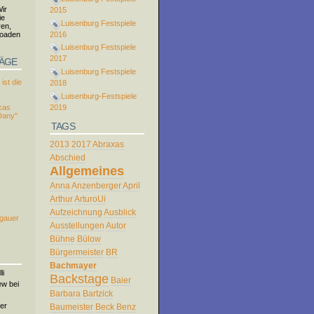
ir
2015
ie
Luisenburg Festspiele
ren,
loaden
2016
Luisenburg Festspiele
2017
RÄGE
Luisenburg Festspiele
ist die
2018
Luisenburg-Festspiele
2019
cas
Dany"
TAGS
2013
2017
Abraxas
Abschied
Allgemeines
Anna
Anzenberger
April
Arthur
ArturoUi
Aufzeichnung
Ausblick
rgauer
Ausstellungen
Autor
Bühne
Bülow
Bürgermeister
BR
Bachmayer
li
Backstage
Baier
ew bei
Barbara
Bartzick
er
Baumeister
Beck
Benz