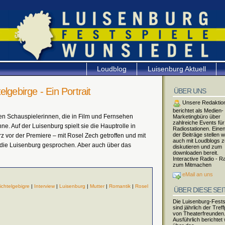
Loudblog
Luisenburg Aktuell
lgebirge - Ein Portrait
ÜBER UNS
Unsere Redaktio
berichtet als Medien-
en Schauspielerinnen, die in Film und Fernsehen
Marketingbüro über
zahlreiche Events für
e. Auf der Luisenburg spielt sie die Hauptrolle in
Radiostationen. Einen
der Beiträge stellen w
z vor der Premiere – mit Rosel Zech getroffen und mit
auch mit Loudblogs 
d die Luisenburg gesprochen. Aber auch über das
diskutieren und zum
downloaden bereit.
Interactive Radio - R
zum Mitmachen
eMail an uns
ichtelgebigre
|
Interview
|
Luisenburg
|
Mutter
|
Romantik
|
Rosel
ÜBER DIESE SEI
Die Luisenburg-Fests
sind jährlich der Tref
von Theaterfreunden
Ausführlich berichtet 