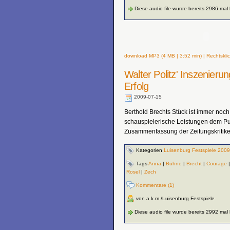
Diese audio file wurde bereits 2986 mal
download MP3 (4 MB | 3:52 min) | Rechtsklic
Walter Politz' Inszenieru
Erfolg
2009-07-15
Berthold Brechts Stück ist immer no
schauspielerische Leistungen dem Pu
Zusammenfassung der Zeitungskritik
Kategorien
Luisenburg Festspiele 2009
Tags
Anna
|
Bühne
|
Brecht
|
Courage
Rosel
|
Zech
Kommentare (1)
von a.k.m./Luisenburg Festspiele
Diese audio file wurde bereits 2992 mal