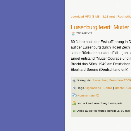
download MP3 (3 MB | 3:13 min) | Rechtsklic
Luisenburg feiert: Mutte
2009-07-03
60 Jahre nach der Erstaufführung in 
auf der Luisenburg durch Rosel Zech v
seiner Rückkehr aus dem Exil – , an se
Engel entstand “Mutter Courage und i
Brecht das Stück 1949 am Deutschen T
Eberhard Spreng (Deutschlandfunk)
Kategorien
Luisenburg Festspiele 2009
Tags
Allgemeines
|
Bertolt
|
Brecht
|
Co
Kommentare (0)
von a.k.m./Luisenburg Festspiele
Diese audio file wurde bereits 2739 mal