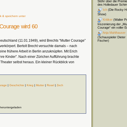
Stöhr über die Premi
des Holledauer Schi
Ich
(Die Rocky H
Show)
k & speichern unter
Kritiker
(Walter Pol
Inszenierung der „Mu
r Courage wird 60
Courage“ ein voller Er
Anja Mahlhauser
(Schauspieler Dieter
Deutschland (11.01.1949), wird Brechts “Mutter Courage”
Fischer)
erkörpert. Bertolt Brecht versuchte damals – nach
ine frühere Arbeit in Berlin anzuknüpfen. Mit Erich
hre Kinder”. Nach einer Züricher Aufführung brachte
heater selbst heraus. Ein kleiner Rückblick von
urage
|
Geschichte
|
Krieg
|
Mutter
|
Rosel
|
Zech
 heruntergeladen