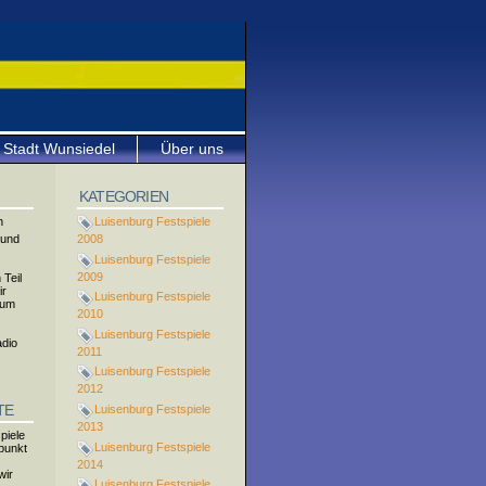
Stadt Wunsiedel
Über uns
KATEGORIEN
n
Luisenburg Festspiele
 und
2008
Luisenburg Festspiele
2009
 Teil
ir
Luisenburg Festspiele
zum
2010
Luisenburg Festspiele
adio
2011
Luisenburg Festspiele
2012
TE
Luisenburg Festspiele
2013
piele
Luisenburg Festspiele
fpunkt
.
2014
wir
Luisenburg Festspiele