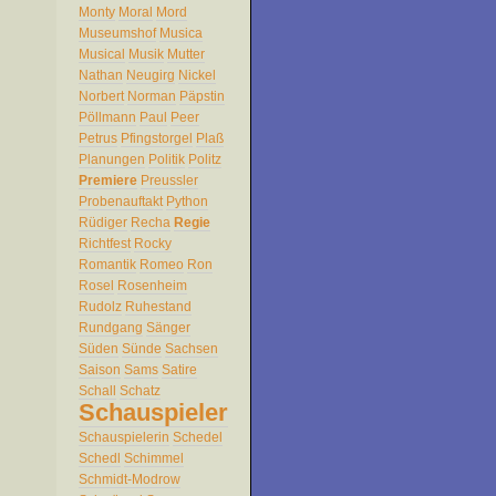
Monty
Moral
Mord
Museumshof
Musica
Musical
Musik
Mutter
Nathan
Neugirg
Nickel
Norbert
Norman
Päpstin
Pöllmann
Paul
Peer
Petrus
Pfingstorgel
Plaß
Planungen
Politik
Politz
Premiere
Preussler
Probenauftakt
Python
Rüdiger
Recha
Regie
Richtfest
Rocky
Romantik
Romeo
Ron
Rosel
Rosenheim
Rudolz
Ruhestand
Rundgang
Sänger
Süden
Sünde
Sachsen
Saison
Sams
Satire
Schall
Schatz
Schauspieler
Schauspielerin
Schedel
Schedl
Schimmel
Schmidt-Modrow