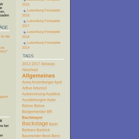
ir
2015
ie
Luisenburg Festspiele
ren,
loaden
2016
Luisenburg Festspiele
2017
RÄGE
Luisenburg Festspiele
ist die
2018
Luisenburg-Festspiele
2019
cas
Dany"
TAGS
2013
2017
Abraxas
Abschied
Allgemeines
Anna
Anzenberger
April
Arthur
ArturoUi
Aufzeichnung
Ausblick
rgauer
Ausstellungen
Autor
Bühne
Bülow
Bürgermeister
BR
Bachmayer
li
Backstage
Baier
ew bei
Barbara
Bartzick
er
Baumeister
Beck
Benz