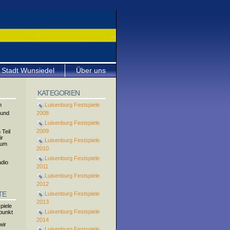
Stadt Wunsiedel
Über uns
KATEGORIEN
n
Luisenburg Festspiele
 und
2008
Luisenburg Festspiele
2009
 Teil
ir
Luisenburg Festspiele
zum
2010
Luisenburg Festspiele
adio
2011
Luisenburg Festspiele
2012
TE
Luisenburg Festspiele
2013
piele
Luisenburg Festspiele
fpunkt
.
2014
wir
Luisenburg Festspiele