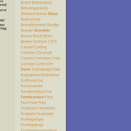
ere
Bertolt
Betriebsbüro
mmel)
Betriebsgebäude
orror
Bildband
Birkner
Blues
Bluthochzeit
itz'
Boandlkrammer
Boettge
tter
folg)
Brander
Brandner
Brauss
Brecht
Brem
Brother
Brothers
CATS
Cabaret
Casting
Christian
Chriszoph
Claudia
Comedian
Cops
Courage
Curtris
Der
Dieter
Dramaturgie
Eder
Engagement
Entertainer
Eröffnung
Eva
Fahnenweihe
Familienst&uuml;ck
Familienstück
Fans
Fazit
Feier
Felix
Ferdinand
Fernsehen
Festpiele
Feuerwehr
Fichtelgebigre
Fichtelgebirge
Fichtelgebirgsmuseum