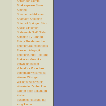
Schwägerl
Semm
Shakespeare
Show
Simone
Sommernachtstraum
Spamalot
Spielplan
Spielzeit
Springer
Stöhr
Stücke
Statement
Statements
Steffi
Stehr
Stimmen
TV
Tannöd
Thöny
Theatermacher
Theaterp&auml;dagogik
Theaterpädagogik
Theaterwunder
Toleranz
Traktoren
Veronika
Verwaltungsleiter
Volksstück
Vorschau
Vorverkauf
Wast
Weise
Wenzel
Wikinger
Williams
Wilts
Wohin
Wunsiedel
Zauberflöte
Zauner
Zech
Zeitungen
Zucker
Zusammenfassung
der
ewig'
kleine