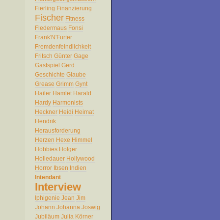
Fierling
Finanzierung
Fischer
Fitness
Fledermaus
Fonsi
Frank'N'Furter
Fremdenfeindlichkeit
Fritsch
Günter
Gage
Gastspiel
Gerd
Geschichte
Glaube
Grease
Grimm
Gynt
Hailer
Hamlet
Harald
Hardy
Harmonists
Heckner
Heidi
Heimat
Hendrik
Herausforderung
Herzen
Hexe
Himmel
Hobbies
Holger
Holledauer
Hollywood
Horror
Ibsen
Indien
Intendant
Interview
Iphigenie
Jean
Jim
Johann
Johanna
Joswig
Jubiläum
Julia
Körner