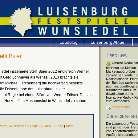
Loudblog
Luisenburg Aktuell
ffi Baier
ÜBER UNS
Unsere Redaktio
berichtet als Medien-
del inszenierte Steffi Baier 2012 erfolgreich Werner
Marketingbüro über
zahlreiche Events für
it Gerd Lohmeyer als Wenzel. 2013 brachte sie
Radiostationen. Einen
der Beiträge stellen w
nt Michael Lerchenberg die hochkarätig besetzte
auch mit Loudblogs 
ie Felsenbühne der Luisenburg. In der
diskutieren und zum
downloaden bereit.
 erneut Regie bei einem Stück von Werner Fritsch. Diesmal
Interactive Radio - R
des Herzens“ im Museumshof in Wunsiedel zu sehen
zum Mitmachen
eMail an uns
ÜBER DIESE SEI
Die Luisenburg-Fests
rXtra
|
Museumshof
|
Regie
|
Süden
|
Sünde
|
Steffi
sind jährlich der Tref
von Theaterfreunden
Ausführlich berichtet 