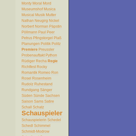
Monty
Moral
Mord
Museumshof
Musica
Musical
Musik
Mutter
Nathan
Neugirg
Nickel
Norbert
Norman
Päpstin
Pöllmann
Paul
Peer
Petrus
Pfingstorgel
Plaß
Planungen
Politik
Politz
Premiere
Preussler
Probenauftakt
Python
Rüdiger
Recha
Regie
Richtfest
Rocky
Romantik
Romeo
Ron
Rosel
Rosenheim
Rudolz
Ruhestand
Rundgang
Sänger
Süden
Sünde
Sachsen
Saison
Sams
Satire
Schall
Schatz
Schauspieler
Schauspielerin
Schedel
Schedl
Schimmel
Schmidt-Modrow