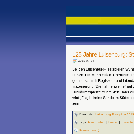
125 Jahre Luisenburg: Ste
2015-07-24
Bei den Luisenburg-Festspielen Wunsie
Fritsch‘ Ein-Mann-Stück “Cherubim” m
gemeinsam mit Regisseur und Intenda
Inszenierung “Die Fahnenweihe” auf d
Jubiläumsspielzeit führt Steffi Baier
wird „Es gibt keine Sünde im Süden 
sein.
Kategorien
Luisenburg Festspiele 2015
Tags
Baier
|
Fritsch
|
Herzen
|
Luisenbu
Kommentare (0)