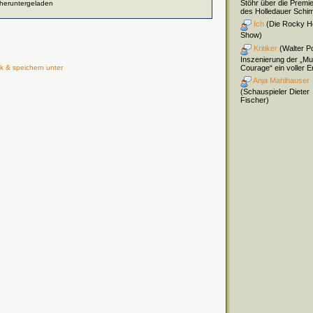
Stöhr über die Premi
 heruntergeladen
des Holledauer Schi
Ich
(Die Rocky H
Show)
Kritiker
(Walter Pol
Inszenierung der „Mu
Courage“ ein voller Er
k & speichern unter
Anja Mahlhauser
(Schauspieler Dieter
Fischer)