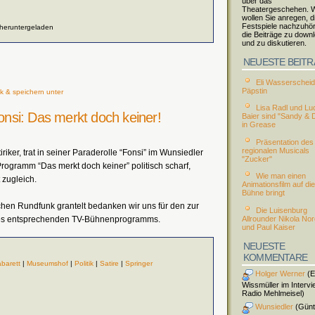
über das
Theatergeschehen. W
wollen Sie anregen, d
Festspiele nachzuhö
 heruntergeladen
die Beiträge zu down
und zu diskutieren.
NEUESTE BEIT
Eli Wasserscheid 
Päpstin
k & speichern unter
Lisa Radl und Lu
Fonsi: Das merkt doch keiner!
Baier sind "Sandy & 
in Grease
Präsentation des
regionalen Musicals
iriker, trat in seiner Paraderolle “Fonsi” im Wunsiedler
"Zucker"
rogramm “Das merkt doch keiner” politisch scharf,
Wie man einen
 zugleich.
Animationsfilm auf die
Bühne bringt
hen Rundfunk grantelt bedanken wir uns für den zur
Die Luisenburg
Allrounder Nikola No
 des entsprechenden TV-Bühnenprogramms.
und Paul Kaiser
NEUESTE
KOMMENTARE
barett
|
Museumshof
|
Politik
|
Satire
|
Springer
Holger Werner
(El
Wissmüller im Intervi
Radio Mehlmeisel)
Wunsiedler
(Günt