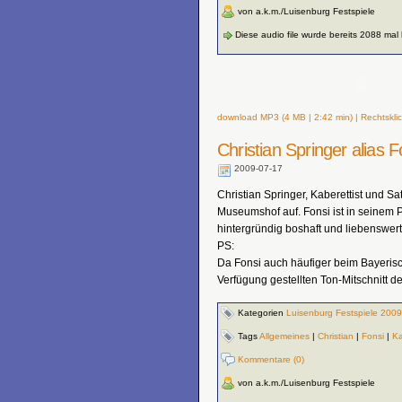
von a.k.m./Luisenburg Festspiele
Diese audio file wurde bereits 2088 mal
download MP3 (4 MB | 2:42 min) | Rechtsklic
Christian Springer alias 
2009-07-17
Christian Springer, Kaberettist und Sat
Museumshof auf. Fonsi ist in seinem P
hintergründig boshaft und liebenswert
PS:
Da Fonsi auch häufiger beim Bayerisc
Verfügung gestellten Ton-Mitschnitt
Kategorien
Luisenburg Festspiele 2009
Tags
Allgemeines
|
Christian
|
Fonsi
|
Ka
Kommentare (0)
von a.k.m./Luisenburg Festspiele