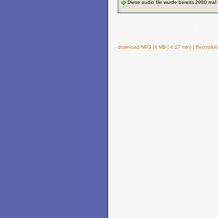
Diese audio file wurde bereits 2980 mal
download MP3 (4 MB | 4:17 min) | Rechtsklic