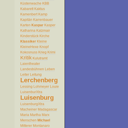
Küstenwache
KBB
Kabarett
Kaktus
Kamenbert
Kamp
Kapitän
Karrenbauer
Karten
Kaspar
Kasper
Katharina
Katzmair
Kinderstück
Kirche
Klassiker
Kleine
KleineHexe
Knopf
Kokosnuss
Krieg
Krimi
Kritik
Kulutramt
Laientheater
Landesbühnen
Leben
Leiter
Leitung
Lerchenberg
Lessing
Lohmeyer
Louie
LuisenburXtra
Luisenburg
LuisenburgXtra
Macheiner
Madagascar
Maria
Martha
Marx
Menschen
Michael
Mitterer
Montanaro